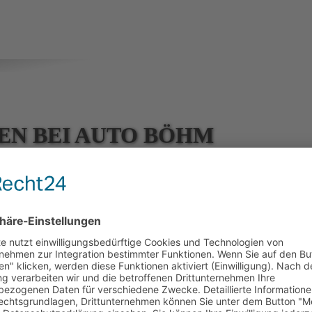
N BEI AUTO BÖHM
bach im schönen Odenwald
 Autohäuser im Umkreis für
Land Rover
, Jaguar & Ford Service und se
tifizierter Karosserie-Spezialbetrieb.
gen
oder Wartung und Reparatur, Auto Böhm bietet Ihnen den besten Se
rzeuges
.