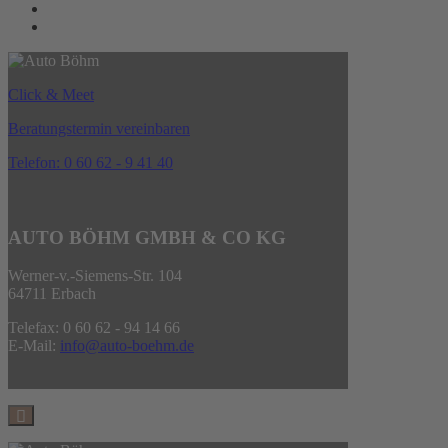
Click & Meet
Beratungstermin vereinbaren
Telefon: 0 60 62 - 9 41 40
AUTO BÖHM GMBH & CO KG
Werner-v.-Siemens-Str. 104
64711 Erbach
Telefax: 0 60 62 - 94 14 66
E-Mail:
info@auto-boehm.de