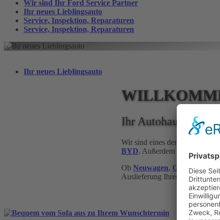
Wir sind Ihr Ford Service Partner
Ihr neues Lieblings­auto
Service, Inspektion, Reparaturen
Service, Inspektion, Reparaturen
Ihr neues Lieblings­auto
WILLKOMME
Ihr Autohaus in Er
Wir sind eines der modernsten
BYD
. Außerdem sind wir Ihr zer
Ob
Neuwagen
,
Gebrauchtwa
Auslieferung Ihres
Wunschfah