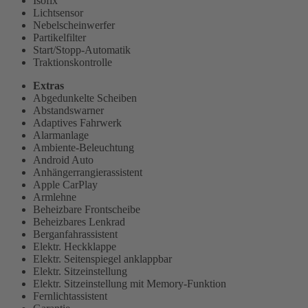
Isofix
Lichtsensor
Nebelscheinwerfer
Partikelfilter
Start/Stopp-Automatik
Traktionskontrolle
Extras
Abgedunkelte Scheiben
Abstandswarner
Adaptives Fahrwerk
Alarmanlage
Ambiente-Beleuchtung
Android Auto
Anhängerrangierassistent
Apple CarPlay
Armlehne
Beheizbare Frontscheibe
Beheizbares Lenkrad
Berganfahrassistent
Elektr. Heckklappe
Elektr. Seitenspiegel anklappbar
Elektr. Sitzeinstellung
Elektr. Sitzeinstellung mit Memory-Funktion
Fernlichtassistent