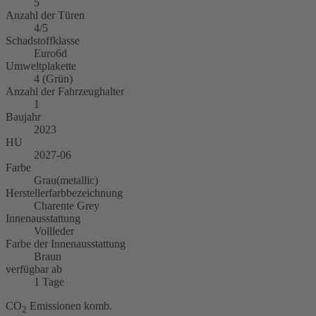
5
Anzahl der Türen
4/5
Schadstoffklasse
Euro6d
Umweltplakette
4 (Grün)
Anzahl der Fahrzeughalter
1
Baujahr
2023
HU
2027-06
Farbe
Grau(metallic)
Herstellerfarbbezeichnung
Charente Grey
Innenausstattung
Vollleder
Farbe der Innenausstattung
Braun
verfügbar ab
1 Tage
CO
Emissionen komb.
2