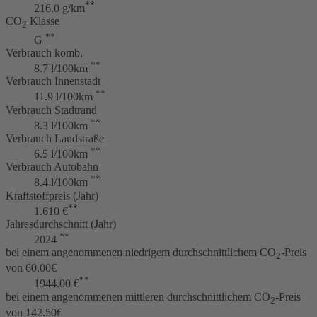
**
216.0 g/km
CO
Klasse
2
**
G
Verbrauch komb.
**
8.7 l/100km
Verbrauch Innenstadt
**
11.9 l/100km
Verbrauch Stadtrand
**
8.3 l/100km
Verbrauch Landstraße
**
6.5 l/100km
Verbrauch Autobahn
**
8.4 l/100km
Kraftstoffpreis (Jahr)
**
1.610 €
Jahresdurchschnitt (Jahr)
**
2024
bei einem angenommenen niedrigem durchschnittlichem CO
-Preis
2
von 60.00€
**
1944.00 €
bei einem angenommenen mittleren durchschnittlichem CO
-Preis
2
von 142.50€