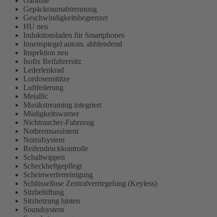
Garantie
Gepäckraumabtrennung
Geschwindigkeitsbegrenzer
HU neu
Induktionsladen für Smartphones
Innenspiegel autom. abblendend
Inspektion neu
Isofix Beifahrersitz
Lederlenkrad
Lordosenstütze
Luftfederung
Metallic
Musikstreaming integriert
Müdigkeitswarner
Nichtraucher-Fahrzeug
Notbremsassistent
Notrufsystem
Reifendruckkontrolle
Schaltwippen
Scheckheftgepflegt
Scheinwerferreinigung
Schlüssellose Zentralverriegelung (Keyless)
Sitzbelüftung
Sitzheizung hinten
Soundsystem