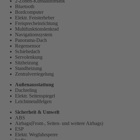
2-Zonen-Klimaautomatik
Bluetooth
Bordcomputer
Elektr. Fensterheber
Freisprecheinrichtung
Multifunktionslenkrad
Navigationssystem
Panorama-Dach
Regensensor
Schiebedach
Servolenkung
Sitzheizung
Standheizung
Zentralverriegelung
Außenausstattung
Dachreling
Elektr. Seitenspiegel
Leichtmetallfelgen
Sicherheit & Umwelt
ABS
Airbags(Front-, Seiten- und weitere Airbags)
ESP
Elektr. Wegfahrsperre