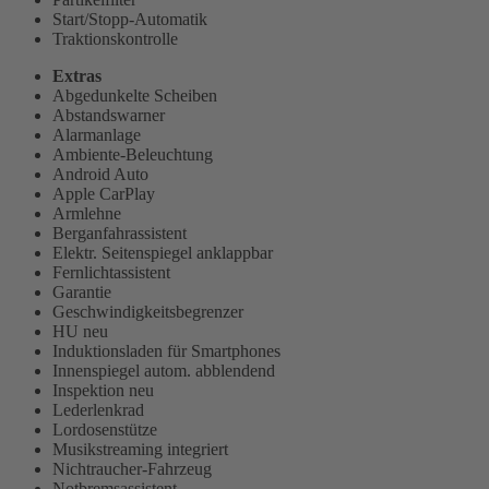
Start/Stopp-Automatik
Traktionskontrolle
Extras
Abgedunkelte Scheiben
Abstandswarner
Alarmanlage
Ambiente-Beleuchtung
Android Auto
Apple CarPlay
Armlehne
Berganfahrassistent
Elektr. Seitenspiegel anklappbar
Fernlichtassistent
Garantie
Geschwindigkeitsbegrenzer
HU neu
Induktionsladen für Smartphones
Innenspiegel autom. abblendend
Inspektion neu
Lederlenkrad
Lordosenstütze
Musikstreaming integriert
Nichtraucher-Fahrzeug
Notbremsassistent