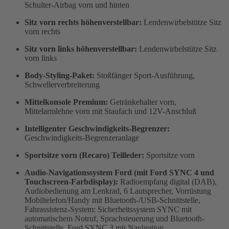
Schulter-Airbag vorn und hinten
Sitz vorn rechts höhenverstellbar:
Lendenwirbelstütze Sitz
vorn rechts
Sitz vorn links höhenverstellbar:
Lendenwirbelstütze Sitz
vorn links
Body-Styling-Paket:
Stoßfänger Sport-Ausführung,
Schwellerverbreiterung
Mittelkonsole Premium:
Getränkehalter vorn,
Mittelarmlehne vorn mit Staufach und 12V-Anschluß
Intelligenter Geschwindigkeits-Begrenzer:
Geschwindigkeits-Begrenzeranlage
Sportsitze vorn (Recaro) Teilleder:
Sportsitze vorn
Audio-Navigationssystem Ford (mit Ford SYNC 4 und
Touchscreen-Farbdisplay):
Radioempfang digital (DAB),
Audiobedienung am Lenkrad, 6 Lautsprecher, Vorrüstung
Mobiltelefon/Handy mit Bluetooth-/USB-Schnittstelle,
Fahrassistenz-System: Sicherheitssystem SYNC mit
automatischem Notruf, Sprachsteuerung und Bluetooth-
Schnittstelle, Ford SYNC 3 mit Navigation