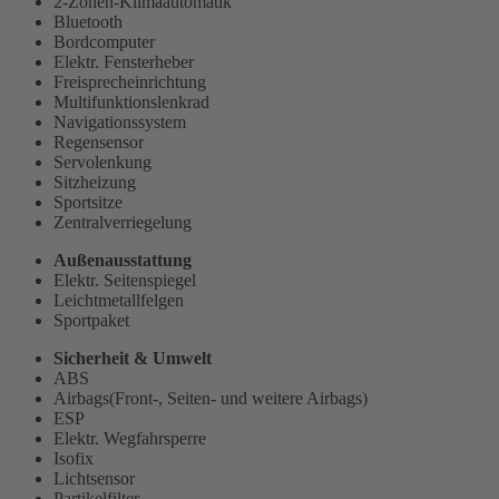
2-Zonen-Klimaautomatik
Bluetooth
Bordcomputer
Elektr. Fensterheber
Freisprecheinrichtung
Multifunktionslenkrad
Navigationssystem
Regensensor
Servolenkung
Sitzheizung
Sportsitze
Zentralverriegelung
Außenausstattung
Elektr. Seitenspiegel
Leichtmetallfelgen
Sportpaket
Sicherheit & Umwelt
ABS
Airbags(Front-, Seiten- und weitere Airbags)
ESP
Elektr. Wegfahrsperre
Isofix
Lichtsensor
Partikelfilter