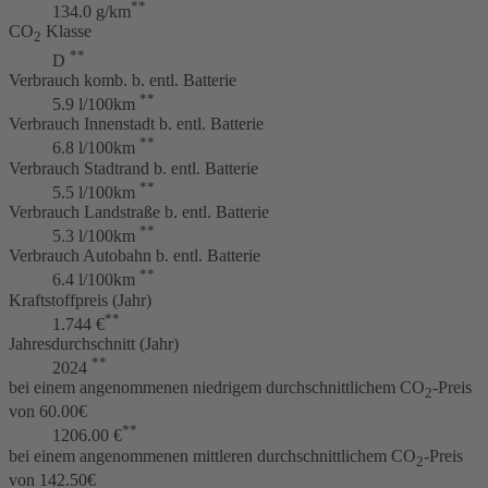
**
134.0 g/km
CO
Klasse
2
**
D
Verbrauch komb. b. entl. Batterie
**
5.9 l/100km
Verbrauch Innenstadt b. entl. Batterie
**
6.8 l/100km
Verbrauch Stadtrand b. entl. Batterie
**
5.5 l/100km
Verbrauch Landstraße b. entl. Batterie
**
5.3 l/100km
Verbrauch Autobahn b. entl. Batterie
**
6.4 l/100km
Kraftstoffpreis (Jahr)
**
1.744 €
Jahresdurchschnitt (Jahr)
**
2024
bei einem angenommenen niedrigem durchschnittlichem CO
-Preis
2
von 60.00€
**
1206.00 €
bei einem angenommenen mittleren durchschnittlichem CO
-Preis
2
von 142.50€