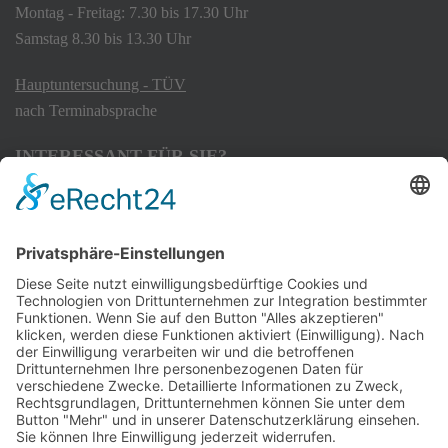
Montag - Freitag: 7.30 bis 17.30 Uhr
Samstag 8.30 bis 13.30 Uhr
Hauptuntersuchung - TÜV
nach Terminabsprache
INTERESSANT FÜR SIE?
Kontakt
Bonuskarte
Über uns
Stellenangebote
Beratungstermin vereinbaren
RECHTLICHES