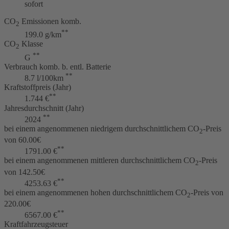
sofort
CO
Emissionen komb.
2
**
199.0 g/km
CO
Klasse
2
**
G
Verbrauch komb. b. entl. Batterie
**
8.7 l/100km
Kraftstoffpreis (Jahr)
**
1.744 €
Jahresdurchschnitt (Jahr)
**
2024
bei einem angenommenen niedrigem durchschnittlichem CO
-Preis
2
von 60.00€
**
1791.00 €
bei einem angenommenen mittleren durchschnittlichem CO
-Preis
2
von 142.50€
**
4253.63 €
bei einem angenommenen hohen durchschnittlichem CO
-Preis von
2
220.00€
**
6567.00 €
Kraftfahrzeugsteuer