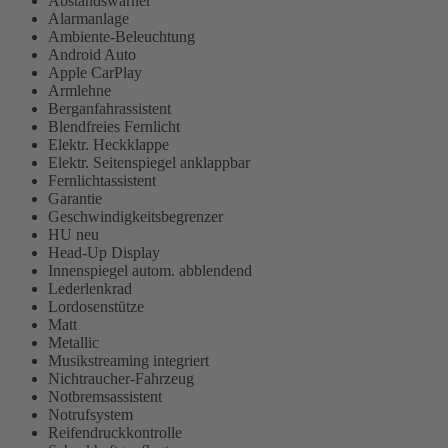
Abstandswarner
Alarmanlage
Ambiente-Beleuchtung
Android Auto
Apple CarPlay
Armlehne
Berganfahrassistent
Blendfreies Fernlicht
Elektr. Heckklappe
Elektr. Seitenspiegel anklappbar
Fernlichtassistent
Garantie
Geschwindigkeitsbegrenzer
HU neu
Head-Up Display
Innenspiegel autom. abblendend
Lederlenkrad
Lordosenstütze
Matt
Metallic
Musikstreaming integriert
Nichtraucher-Fahrzeug
Notbremsassistent
Notrufsystem
Reifendruckkontrolle