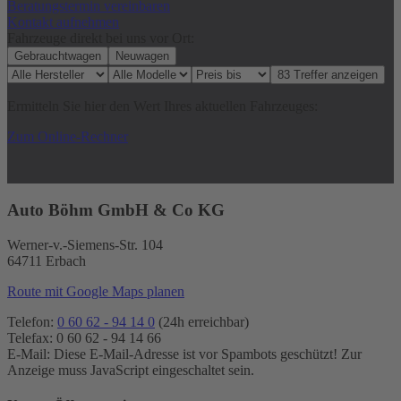
Beratungstermin vereinbaren
Kontakt aufnehmen
Fahrzeuge direkt bei uns vor Ort:
Gebrauchtwagen
Neuwagen
Ermitteln Sie hier den Wert Ihres aktuellen Fahrzeuges:
Zum Online-Rechner
Auto Böhm GmbH & Co KG
Werner-v.-Siemens-Str. 104
64711 Erbach
Route mit Google Maps planen
Telefon:
0 60 62 - 94 14 0
(24h erreichbar)
Telefax: 0 60 62 - 94 14 66
E-Mail:
Diese E-Mail-Adresse ist vor Spambots geschützt! Zur
Anzeige muss JavaScript eingeschaltet sein.