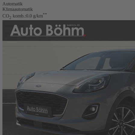
Automatik
Klimaautomatik
**
CO
komb.:0.0 g/km
2