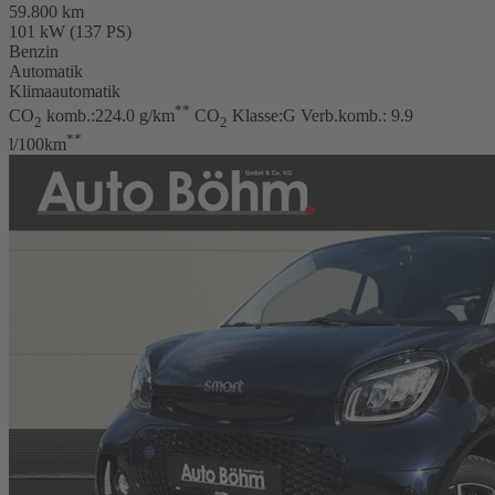
59.800 km
101 kW (137 PS)
Benzin
Automatik
Klimaautomatik
**
CO
komb.:224.0 g/km
CO
Klasse:G Verb.komb.: 9.9
2
2
**
l/100km