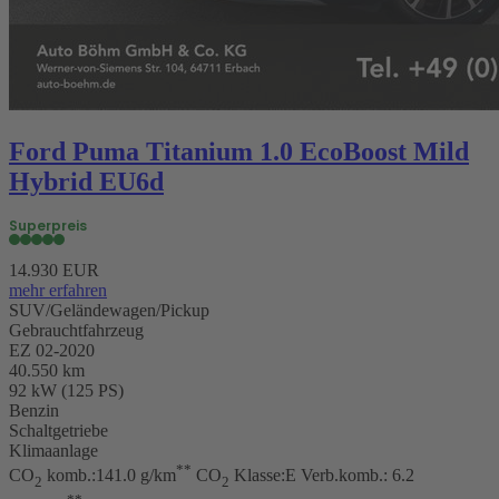
Ford Puma Titanium 1.0 EcoBoost Mild
Hybrid EU6d
Superpreis
14.930 EUR
mehr erfahren
SUV/Geländewagen/Pickup
Gebrauchtfahrzeug
EZ 02-2020
40.550 km
92 kW (125 PS)
Benzin
Schaltgetriebe
Klimaanlage
**
CO
komb.:141.0 g/km
CO
Klasse:E Verb.komb.: 6.2
2
2