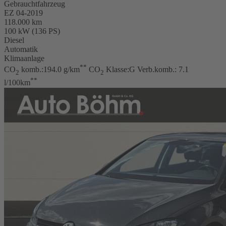
Gebrauchtfahrzeug
EZ 04-2019
118.000 km
100 kW (136 PS)
Diesel
Automatik
Klimaanlage
**
CO
komb.:194.0 g/km
CO
Klasse:G Verb.komb.: 7.1
2
2
**
l/100km