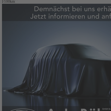
**
l/100km