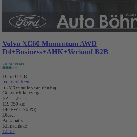
Volvo XC60 Momentum AWD
D4+Business+AHK+Verkauf B2B
Fairer Preis
16.530 EUR
mehr erfahren
SUV/Geländewagen/Pickup
Gebrauchtfahrzeug
EZ 11-2015
119.950 km
140 kW (190 PS)
Diesel
Automatik
Klimaanlage
1
2
3
6
>