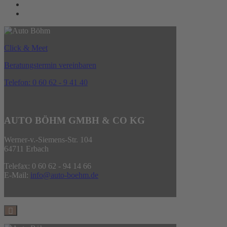
Click & Meet
Beratungstermin vereinbaren
Telefon: 0 60 62 - 9 41 40
AUTO BÖHM GMBH & CO KG
Werner-v.-Siemens-Str. 104
64711 Erbach
Telefax: 0 60 62 - 94 14 66
E-Mail:
info@auto-boehm.de