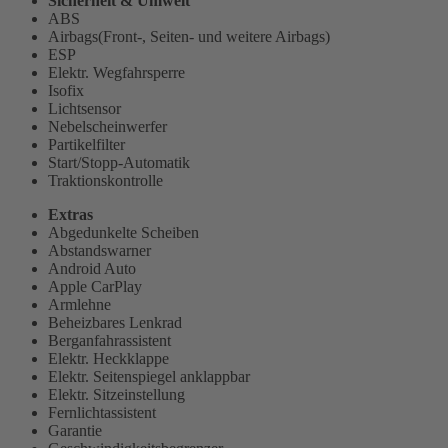
Sicherheit & Umwelt
ABS
Airbags(Front-, Seiten- und weitere Airbags)
ESP
Elektr. Wegfahrsperre
Isofix
Lichtsensor
Nebelscheinwerfer
Partikelfilter
Start/Stopp-Automatik
Traktionskontrolle
Extras
Abgedunkelte Scheiben
Abstandswarner
Android Auto
Apple CarPlay
Armlehne
Beheizbares Lenkrad
Berganfahrassistent
Elektr. Heckklappe
Elektr. Seitenspiegel anklappbar
Elektr. Sitzeinstellung
Fernlichtassistent
Garantie