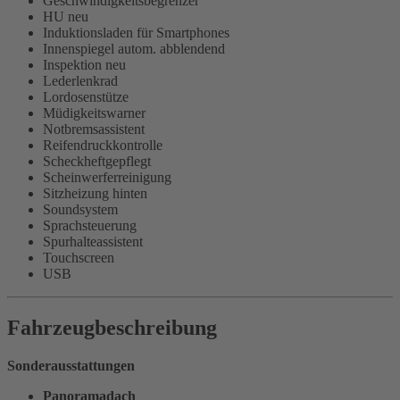
Geschwindigkeitsbegrenzer
HU neu
Induktionsladen für Smartphones
Innenspiegel autom. abblendend
Inspektion neu
Lederlenkrad
Lordosenstütze
Müdigkeitswarner
Notbremsassistent
Reifendruckkontrolle
Scheckheftgepflegt
Scheinwerferreinigung
Sitzheizung hinten
Soundsystem
Sprachsteuerung
Spurhalteassistent
Touchscreen
USB
Fahrzeugbeschreibung
Sonderausstattungen
Panoramadach