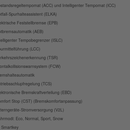
standsregeltempomat (ACC) und Intelligenter Tempomat (ICC)
tfall-Spurhalteassistent (ELKA)
ektrische Feststellbremse (EPB)
tbremsautomatik (AEB)
telligenter Tempobegrenzer (ISLC)
urmittelführung (LCC)
rkehrszeichenerkennung (TSR)
ontalkollisionswarnsystem (FCW)
emshalteautomatik
triebsschlupfregelung (TCS)
ektronische Bremskraftverteilung (EBD)
mfort Stop (CST) (Bremskomfortanpassung)
terngeräte-Stromversorgung (V2L)
hrmodi: Eco, Normal, Sport, Snow
 Smartkey