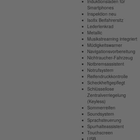
Induktionsladen für
Smartphones
Inspektion neu
Isofix Beifahrersitz
Lederlenkrad
Metallic
Musikstreaming integriert
Müdigkeitswarner
Navigationsvorbereitung
Nichtraucher-Fahrzeug
Notbremsassistent
Notrufsystem
Reifendruckkontrolle
Scheckheftgepflegt
Schlüssellose
Zentralverriegelung
(Keyless)
Sommerreifen
Soundsystem
Sprachsteuerung
Spurhalteassistent
Touchscreen
USB