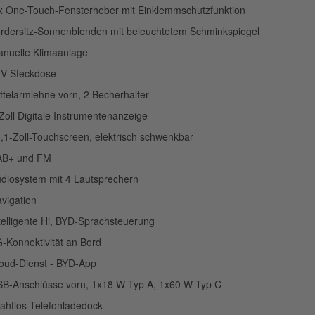
x One-Touch-Fensterheber mit Einklemmschutzfunktion
rdersitz-Sonnenblenden mit beleuchtetem Schminkspiegel
nuelle Klimaanlage
V-Steckdose
ttelarmlehne vorn, 2 Becherhalter
Zoll Digitale Instrumentenanzeige
,1-Zoll-Touchscreen, elektrisch schwenkbar
AB+ und FM
diosystem mit 4 Lautsprechern
vigation
telligente Hi, BYD-Sprachsteuerung
-Konnektivität an Bord
oud-Dienst - BYD-App
B-Anschlüsse vorn, 1x18 W Typ A, 1x60 W Typ C
ahtlos-Telefonladedock