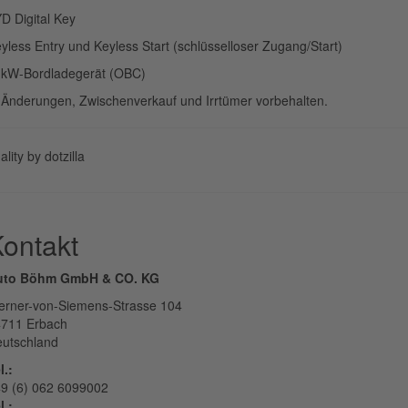
D Digital Key
yless Entry und Keyless Start (schlüsselloser Zugang/Start)
kW-Bordladegerät (OBC)
. Änderungen, Zwischenverkauf und Irrtümer vorbehalten.
ality by dotzilla
ontakt
uto Böhm GmbH & CO. KG
rner-von-Siemens-Strasse 104
711 Erbach
utschland
l.:
9 (6) 062 6099002
l.: