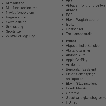
ABS
Klimaanlage
Airbags(Front- und Seiten-
Multifunktionslenkrad
Airbags)
Navigationssystem
ESP
Regensensor
Elektr. Wegfahrsperre
Servolenkung
Isofix
Sitzheizung
Lichtsensor
Sportsitze
Traktionskontrolle
Zentralverriegelung
Extras
Abgedunkelte Scheiben
Abstandswarner
Android Auto
Apple CarPlay
Armlehne
Berganfahrassistent
Elektr. Seitenspiegel
anklappbar
Elektr. Sitzeinstellung
Fernlichtassistent
Garantie
Geschwindigkeitsbegrenze
HU neu