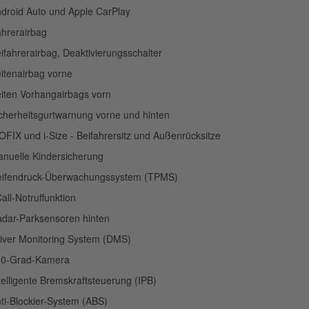
droid Auto und Apple CarPlay
hrerairbag
ifahrerairbag, Deaktivierungsschalter
itenairbag vorne
iten Vorhangairbags vorn
cherheitsgurtwarnung vorne und hinten
OFIX und i-Size - Beifahrersitz und Außenrücksitze
nuelle Kindersicherung
ifendruck-Überwachungssystem (TPMS)
all-Notruffunktion
dar-Parksensoren hinten
iver Monitoring System (DMS)
60-Grad-Kamera
telligente Bremskraftsteuerung (IPB)
ti-Blockier-System (ABS)